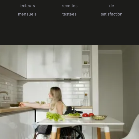
lecteurs
recettes
de
mensuels
testées
satisfaction