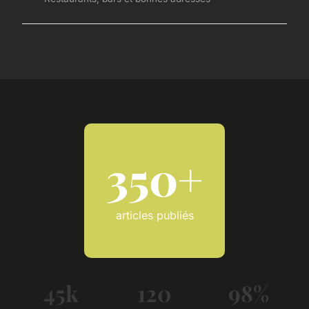
350+
articles publiés
45k
120
98%